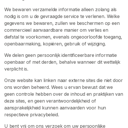
G
I
We bewaren verzamelde informatie alleen zolang als
S
nodig is om u de gevraagde service te verlenen. Welke
T
R
gegevens we bewaren, zullen we beschermen op een
E
commercieel aanvaardbare manier om verlies en
R
diefstal te voorkomen, evenals ongeoorloofde toegang,
E
N
openbaarmaking, kopiëren, gebruik of wijziging.
>
We delen geen persoonlijk identificeerbare informatie
openbaar of met derden, behalve wanneer dit wettelijk
H
verplicht is.
o
Onze website kan linken naar externe sites die niet door
m
ons worden beheerd. Wees u ervan bewust dat we
e
geen controle hebben over de inhoud en praktijken van
deze sites, en geen verantwoordelijkheid of
V
aansprakelijkheid kunnen aanvaarden voor hun
e
respectieve privacybeleid.
r
k
U bent vrij om ons verzoek om uw persoonlijke