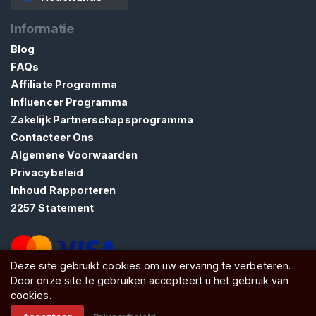
N
Informatie
Blog
FAQs
Affiliate Programma
C
Influencer Programma
o
Zakelijk Partnerschapsprogramma
n
Contacteer Ons
t
Algemene Voorwaarden
a
Privacybeleid
c
Inhoud Rapporteren
t
2257 Statement
/
O
n
Deze site gebruikt cookies om uw ervaring te verbeteren.
d
Door onze site te gebruiken accepteert u het gebruik van
ATW Ltd, Essex, SS0 7EU, United Kingdom
e
cookies.
r