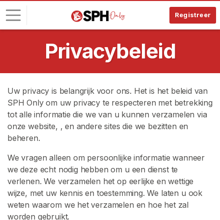
Registreer
Privacybeleid
I
n
l
o
Uw privacy is belangrijk voor ons. Het is het beleid van
g
SPH Only om uw privacy te respecteren met betrekking
g
tot alle informatie die we van u kunnen verzamelen via
e
onze website,
, en andere sites die we bezitten en
n
beheren.
G
We vragen alleen om persoonlijke informatie wanneer
R
we deze echt nodig hebben om u een dienst te
A
T
verlenen. We verzamelen het op eerlijke en wettige
I
wijze, met uw kennis en toestemming. We laten u ook
S
weten waarom we het verzamelen en hoe het zal
R
E
worden gebruikt.