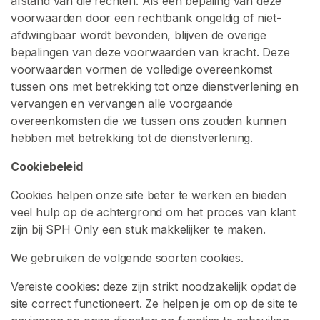
afstand van die rechten. Als een bepaling van deze
o
voorwaarden door een rechtbank ongeldig of niet-
n
afdwingbaar wordt bevonden, blijven de overige
t
bepalingen van deze voorwaarden van kracht. Deze
e
voorwaarden vormen de volledige overeenkomst
n
tussen ons met betrekking tot onze dienstverlening en
t
vervangen en vervangen alle voorgaande
K
overeenkomsten die we tussen ons zouden kunnen
l
hebben met betrekking tot de dienstverlening.
e
Cookiebeleid
i
n
Cookies helpen onze site beter te werken en bieden
e
veel hulp op de achtergrond om het proces van klant
P
zijn bij SPH Only een stuk makkelijker te maken.
e
n
We gebruiken de volgende soorten cookies.
i
Vereiste cookies: deze zijn strikt noodzakelijk opdat de
s
site correct functioneert. Ze helpen je om op de site te
V