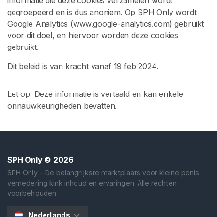
informatie die deze cookies verzamelen wordt
p
gegroepeerd en is dus anoniem. Op SPH Only wordt
h
Google Analytics (www.google-analytics.com) gebruikt
K
voor dit doel, en hiervoor worden deze cookies
i
gebruikt.
n
k
Dit beleid is van kracht vanaf 19 feb 2024.
C
Let op: Deze informatie is vertaald en kan enkele
f
onnauwkeurigheden bevatten.
n
m
S
p
h
SPH Only
© 2026
SPH Only - De belangrijkste marktplaats voor kleine penis
Z
vernedering kink inhoud en ervaringen. Alle rechten
O
voorbehouden.
E
K
E
Nederlands