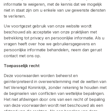
o
informatie te weigeren, met de kennis dat we mogelijk
p
niet in staat zijn om u enkele van uw gewenste diensten
e
te verlenen.
r
Uw voortgezet gebruik van onze website wordt
s
beschouwd als acceptatie van onze praktijken met
B
betrekking tot privacy en persoonlijke informatie. Als u
l
vragen heeft over hoe we gebruikersgegevens en
a
persoonlijke informatie behandelen, neem dan gerust
d
contact met ons op.
e
r
Toepasselijk recht
e
n
Deze voorwaarden worden beheerst en
geïnterpreteerd in overeenstemming met de wetten van
het Verenigd Koninkrijk, zonder rekening te houden met
S
de beginselen van conflicten van wettelijke bepalingen.
P
Het niet afdwingen door ons van een recht of bepaling
H
van deze voorwaarden wordt niet beschouwd als een
C