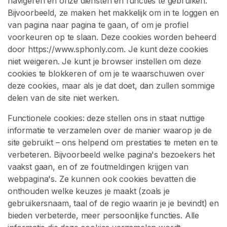
navigeren en onze diensten en functies te gebruiken.
e
Bijvoorbeeld, ze maken het makkelijk om in te loggen en
r
van pagina naar pagina te gaan, of om je profiel
n
voorkeuren op te slaan. Deze cookies worden beheerd
e
door https://www.sphonly.com. Je kunt deze cookies
d
niet weigeren. Je kunt je browser instellen om deze
e
cookies te blokkeren of om je te waarschuwen over
r
deze cookies, maar als je dat doet, dan zullen sommige
i
delen van de site niet werken.
n
g
Functionele cookies: deze stellen ons in staat nuttige
informatie te verzamelen over de manier waarop je de
S
site gebruikt – ons helpend om prestaties te meten en te
P
verbeteren. Bijvoorbeeld welke pagina's bezoekers het
H
vaakst gaan, en of ze foutmeldingen krijgen van
J
webpagina's. Ze kunnen ook cookies bevatten die
O
onthouden welke keuzes je maakt (zoals je
I
gebruikersnaam, taal of de regio waarin je je bevindt) en
bieden verbeterde, meer persoonlijke functies. Alle
S