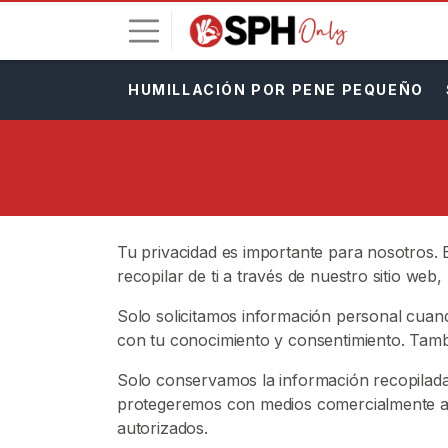
HUMILLACIÓN POR PENE PEQUEÑO
I
n
i
c
i
a
r
Tu privacidad es importante para nosotros. 
S
recopilar de ti a través de nuestro sitio web,
e
s
Solo solicitamos información personal cuand
i
con tu conocimiento y consentimiento. Tamb
ó
Solo conservamos la información recopilada 
n
protegeremos con medios comercialmente ace
autorizados.
R
E