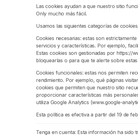
i
Las cookies ayudan a que nuestro sitio fun
o
Only mucho más fácil.
Usamos las siguientes categorías de cookies
E
x
Cookies necesarias: estas son estrictamente 
p
servicios y características. Por ejemplo, faci
l
Estas cookies son gestionadas por https://
o
bloquearlas o para que te alerte sobre estas 
r
a
Cookies funcionales: estas nos permiten reco
r
rendimiento. Por ejemplo, qué páginas visit
V
cookies que permiten que nuestro sitio recu
e
proporcionar características más personale
n
utiliza Google Analytics (www.google-analytic
d
Esta política es efectiva a partir del 19 de f
e
d
o
Tenga en cuenta: Esta información ha sido t
r