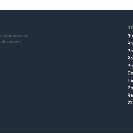
In
y experiencias
Bl
s derechos
Pr
Pr
Pr
Pr
Co
Té
Po
Re
22