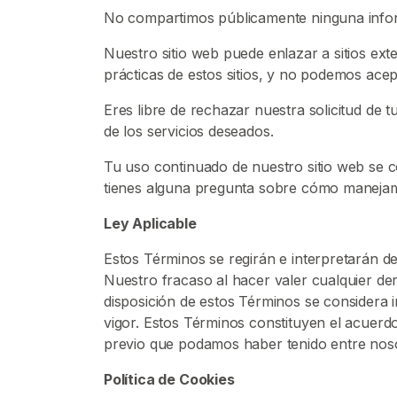
G
No compartimos públicamente ninguna informa
I
S
Nuestro sitio web puede enlazar a sitios e
T
prácticas de estos sitios, y no podemos acep
R
A
Eres libre de rechazar nuestra solicitud d
R
S
de los servicios deseados.
E
G
Tu uso continuado de nuestro sitio web se c
R
tienes alguna pregunta sobre cómo manejamo
A
T
I
Ley Aplicable
S
>
Estos Términos se regirán e interpretarán de
Nuestro fracaso al hacer valer cualquier de
disposición de estos Términos se considera i
I
vigor. Estos Términos constituyen el acuer
n
previo que podamos haber tenido entre noso
i
c
Política de Cookies