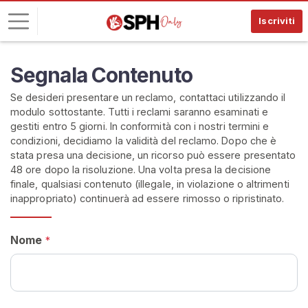
Iscriviti
A
Segnala Contenuto
c
Se desideri presentare un reclamo, contattaci utilizzando il
c
modulo sottostante. Tutti i reclami saranno esaminati e
e
gestiti entro 5 giorni. In conformità con i nostri termini e
d
condizioni, decidiamo la validità del reclamo. Dopo che è
i
stata presa una decisione, un ricorso può essere presentato
48 ore dopo la risoluzione. Una volta presa la decisione
I
finale, qualsiasi contenuto (illegale, in violazione o altrimenti
S
inappropriato) continuerà ad essere rimosso o ripristinato.
C
R
I
Nome
V
*
I
T
I
G
R