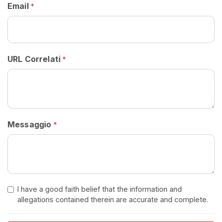
A
Email
*
T
I
S
>
URL Correlati
*
H
o
m
e
Messaggio
*
E
s
p
l
o
I have a good faith belief that the information and
r
allegations contained therein are accurate and complete.
a