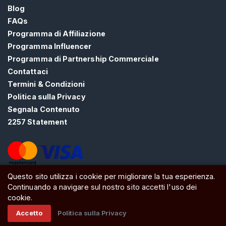
A
Blog
T
FAQs
I
S
Programma di Affiliazione
>
Programma Influencer
Programma di Partnership Commerciale
Contattaci
H
Termini & Condizioni
o
Politica sulla Privacy
m
Segnala Contenuto
e
2257 Statement
E
s
p
Questo sito utilizza i cookie per migliorare la tua esperienza.
ATW Ltd, Essex, SS0 7EU, United Kingdom
l
Continuando a navigare sul nostro sito accetti l'uso dei
o
cookie.
r
Accetto
Politica sulla Privacy
a