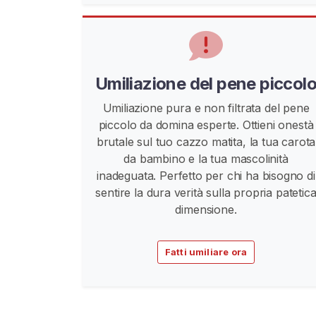
e
n
e
P
Umiliazione del pene piccol
i
c
Umiliazione pura e non filtrata del pene
c
piccolo da domina esperte. Ottieni onestà
o
brutale sul tuo cazzo matita, la tua carota
l
da bambino e la tua mascolinità
o
inadeguata. Perfetto per chi ha bisogno di
sentire la dura verità sulla propria patetic
S
dimensione.
P
H
J
Fatti umiliare ora
O
I
C