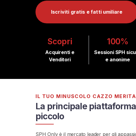
A
T
Iscriviti gratis e fatti umiliare
I
S
>
Scopri
100%
H
Acquirenti e
Sessioni SPH sic
o
Venditori
e anonime
m
e
E
s
IL TUO MINUSCOLO CAZZO MERIT
p
La principale piattaforma
l
piccolo
o
r
a
SPH Only è il mercato leader per gli appassio