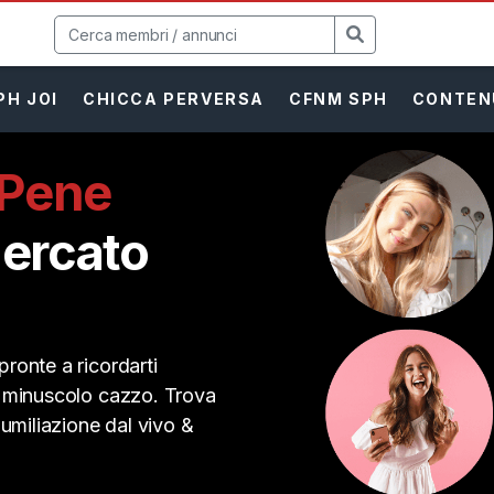
PH JOI
CHICCA PERVERSA
CFNM SPH
CONTEN
 Pene
ercato
ronte a ricordarti
o minuscolo cazzo. Trova
 umiliazione dal vivo &