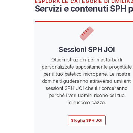
ESPLORA LE CATEGORIE DI UMILIA
S
Servizi e contenuti SPH p
P
H
U
m
i
Sessioni SPH JOI
l
Ottieni istruzioni per masturbarti
i
personalizzate appositamente progettate
a
per il tuo patetico micropene. Le nostre
z
domina ti guideranno attraverso umilianti
i
sessioni SPH JOI che ti ricorderanno
o
perché i veri uomini ridono del tuo
n
minuscolo cazzo.
e
D
e
Sfoglia SPH JOI
l
P