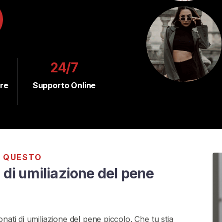
24/7
ure
Supporto Online
A QUESTO
 di umiliazione del pene
nati di umiliazione del pene piccolo. Che tu stia