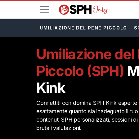
UMILIAZIONE DEL PENE PICCOLO
S
A
c
c
Umiliazione del
e
d
Piccolo (SPH)
M
i
I
Kink
S
C
R
Connettiti con domina SPH Kink esperte p
I
V
esattamente quanto sia inadeguato il tu
I
contenuti SPH personalizzati, sessioni di
T
I
brutali valutazioni.
G
R