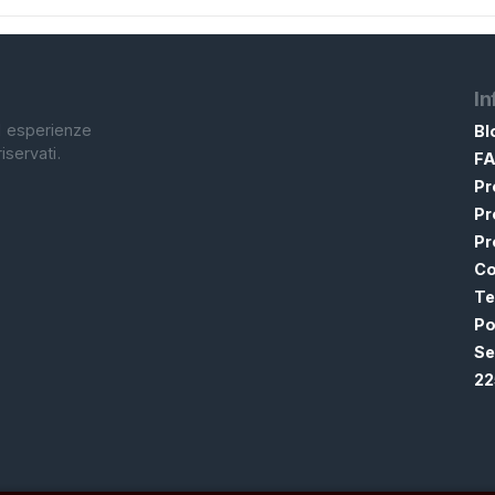
In
ed esperienze
Bl
riservati.
F
Pr
Pr
Pr
Co
Te
Po
Se
22