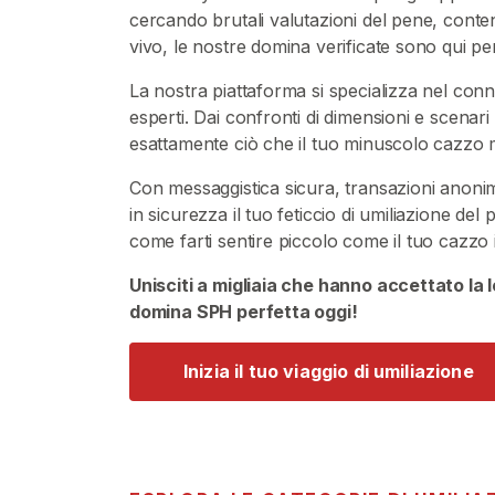
V
cercando brutali valutazioni del pene, conten
e
vivo, le nostre domina verificate sono qui per
n
d
La nostra piattaforma si specializza nel conne
i
esperti. Dai confronti di dimensioni e scenar
t
esattamente ciò che il tuo minuscolo cazzo m
o
r
Con messaggistica sicura, transazioni anon
i
in sicurezza il tuo feticcio di umiliazione d
come farti sentire piccolo come il tuo cazzo i
C
Unisciti a migliaia che hanno accettato la 
o
domina SPH perfetta oggi!
n
t
Inizia il tuo viaggio di umiliazione
e
n
u
t
o